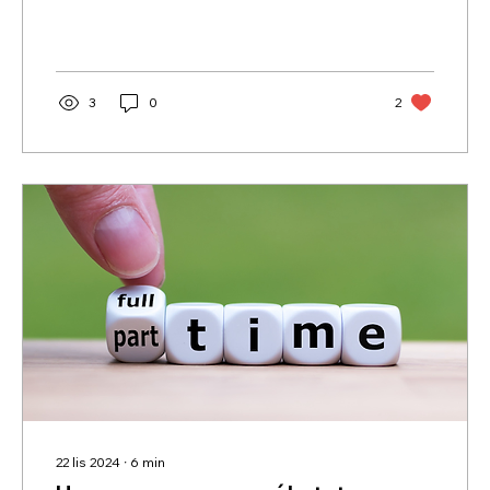
3
0
2
22 lis 2024
∙
6
min