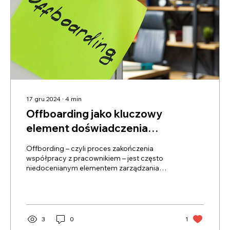
17 gru 2024
∙
4
min
Offboarding jako kluczowy
element doświadczenia
pracownika - Jak skutecznie
Offbording – czyli proces zakończenia
zakończyć współpracę?
współpracy z pracownikiem – jest często
niedocenianym elementem zarządzania
zasobami ludzkimi
3
0
1