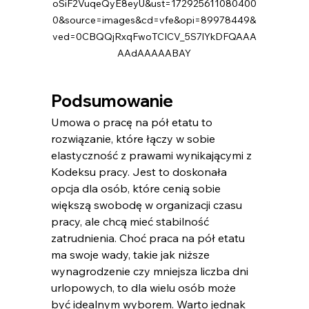
oSiF2VuqeQyE8eyU&ust=172925611080400
0&source=images&cd=vfe&opi=89978449&
ved=0CBQQjRxqFwoTCICV_5S7lYkDFQAAA
AAdAAAAABAY
Podsumowanie
Umowa o pracę na pół etatu​ to 
rozwiązanie, które łączy w sobie 
elastyczność z prawami wynikającymi z 
Kodeksu pracy. Jest to doskonała 
opcja dla osób, które cenią sobie 
większą swobodę w organizacji czasu 
pracy, ale chcą mieć stabilność 
zatrudnienia. Choć praca na pół etatu 
ma swoje wady, takie jak niższe 
wynagrodzenie czy mniejsza liczba dni 
urlopowych, to dla wielu osób może 
być idealnym wyborem. Warto jednak 