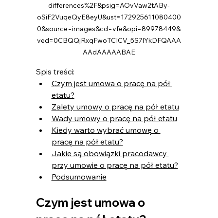
differences%2F&psig=AOvVaw2tABy-
oSiF2VuqeQyE8eyU&ust=172925611080400
0&source=images&cd=vfe&opi=89978449&
ved=0CBQQjRxqFwoTCICV_5S7lYkDFQAAA
AAdAAAAABAE
Spis treści:
Czym jest umowa o pracę na pół 
etatu?
Zalety umowy o pracę na pół etatu
Wady umowy o pracę na pół etatu
Kiedy warto wybrać umowę o 
pracę na pół etatu?
Jakie są obowiązki pracodawcy 
przy umowie o pracę na pół etatu?
Podsumowanie
Czym jest umowa o 