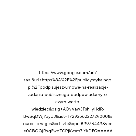
https://www.google.com/url?
sa=i&url=https%3A%2F%2Fpublicystyka.ngo.
pl%2Fpodpisujesz-umowe-na-realizacje-
zadania-publicznego-podpowiadamy-o-
czym-warto-
wiedziec&psig=AOvVaw3Fsh_yHdR-
BwSqDWjYoyJ3&ust=1729256222729000&s
ource=images&cd=vfe&opi=89978449&ved
=0CBQQjRxqFwoTCPjKvsm7lYkDFQAAAAA