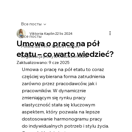
Все посты
Viktoriia Kaplin
22 lis 2024
Все посты
Umowa o pracę na pół
Polska dla Firm: Prawo i Biznes
etatu​ – co warto wiedzieć?
Legalizacja pobytu cudzoziemców
Zaktualizowano:
9 cze 2025
Umowa o pracę na pół etatu​ to coraz 
częściej wybierana forma zatrudnienia 
zarówno przez pracodawców, jak i 
pracowników. W dynamicznie 
zmieniającym się rynku pracy 
elastyczność stała się kluczowym 
aspektem, który pozwala na lepsze 
dostosowanie harmonogramu pracy 
do indywidualnych potrzeb i stylu życia. 