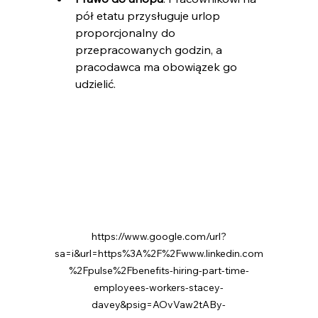
pół etatu przysługuje urlop 
proporcjonalny do 
przepracowanych godzin, a 
pracodawca ma obowiązek go 
udzielić.
https://www.google.com/url?
sa=i&url=https%3A%2F%2Fwww.linkedin.com
%2Fpulse%2Fbenefits-hiring-part-time-
employees-workers-stacey-
davey&psig=AOvVaw2tABy-