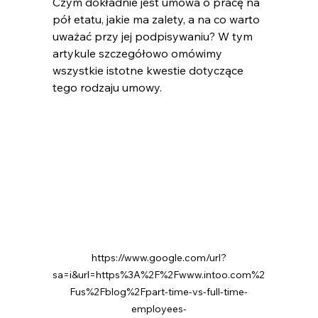
Czym dokładnie jest umowa o pracę na 
pół etatu​, jakie ma zalety, a na co warto 
uważać przy jej podpisywaniu? W tym 
artykule szczegółowo omówimy 
wszystkie istotne kwestie dotyczące 
tego rodzaju umowy.
https://www.google.com/url?
sa=i&url=https%3A%2F%2Fwww.intoo.com%2
Fus%2Fblog%2Fpart-time-vs-full-time-
employees-