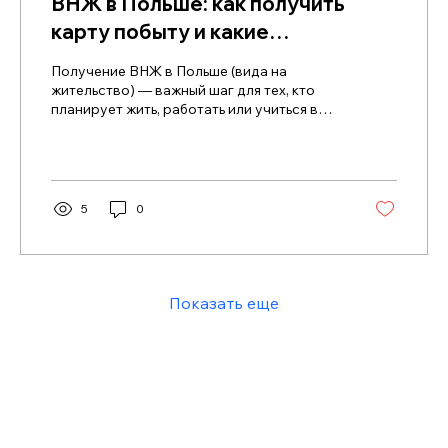
ВНЖ в Польше: как получить
карту побыту и какие
преимущества она дает
Получение ВНЖ в Польше (вида на
жительство) — важный шаг для тех, кто
планирует жить, работать или учиться в
этой стране на долгосрочной основе.
Польша предлагает иностранцам
несколько видов карты побыту, каждая из
которых открывает свои возможности для
легального пребывания и интеграции в
5
0
польское общество.
Показать еще