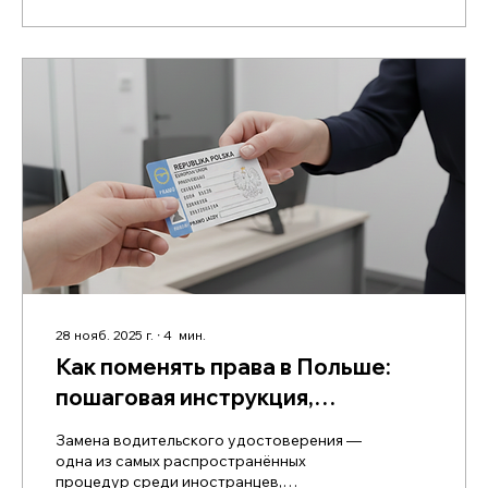
и легально управлять транспортными
средствами в ЕС. Разберём подробно, как
проходит процедура, что потребуется,
какие сроки и подводные камни
существуют.
28 нояб. 2025 г.
∙
4
мин.
Как поменять права в Польше:
пошаговая инструкция,
документы, сроки и важные
Замена водительского удостоверения —
нюансы
одна из самых распространённых
процедур среди иностранцев,