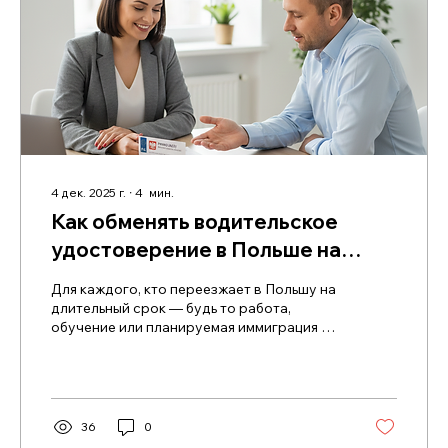
4 дек. 2025 г.
∙
4
мин.
Как обменять водительское
удостоверение в Польше на
польское: полный разбор
Для каждого, кто переезжает в Польшу на
процесса
длительный срок — будь то работа,
обучение или планируемая иммиграция —
рано или поздно возникает вопрос
замены водительского удостоверения.
Если у вас есть действующие права,
полученные в стране происхождения, то в
большинстве случаев вы сможете
36
0
обменять их на польские, чтобы свободно