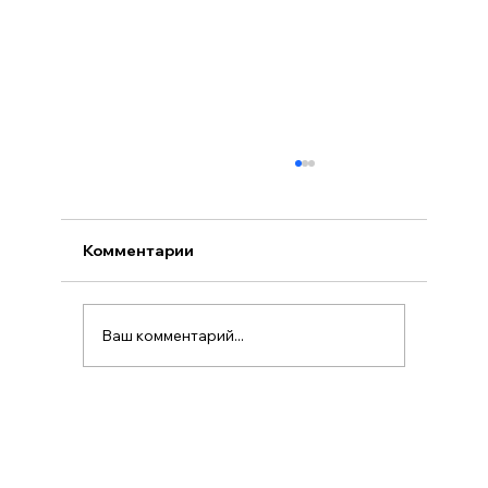
Комментарии
Ваш комментарий...
Как правильно заполнить wniosek o
prawo jazdy в Польше