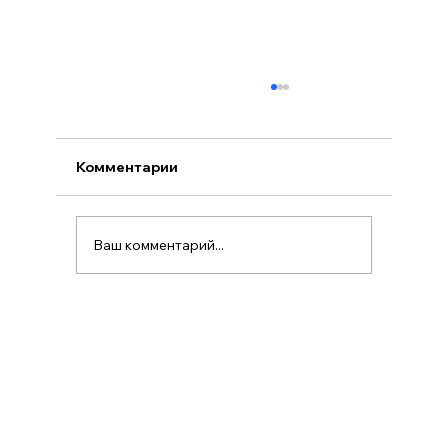
Комментарии
Ваш комментарий...
ВНЖ в Польше: как получить карту
побыту и какие преимущества она
дает