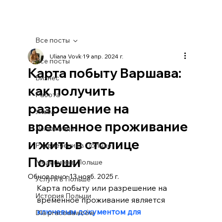
Все посты
Uliana Vovk
19 апр. 2024 г.
Все посты
Карта побыту Варшава:
Бизнес
как получить
Работа
разрешение на
Учеба
временное проживание
Легализация
и жить в столице
Развлечения в Польше
Польши
Медицина в Польше
Обновлено:
13 нояб. 2025 г.
Услуги в Польше
Карта побыту или разрешение на 
История Польши
временное проживание является 
ключевым документом для 
Dla pracodawców