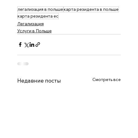
легализация в польше
карта резидента в польше
карта резидента ес​
Легализация
Услуги в Польше
Смотреть все
Недавние посты