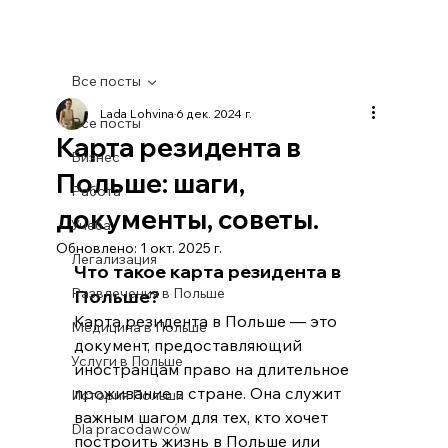
Все посты
Lada Lohvina
6 дек. 2024 г.
Все посты
Карта резидента в
Бизнес
Польше: шаги,
Работа
документы, советы.
Учеба
Обновлено:
1 окт. 2025 г.
Легализация
Что такое карта резидента в 
Развлечения в Польше
Польше?
Карта резидента в Польше — это 
Медицина в Польше
документ, предоставляющий 
Услуги в Польше
иностранцам право на длительное 
проживание в стране. Она служит 
История Польши
важным шагом для тех, кто хочет 
Dla pracodawców
построить жизнь в Польше или 