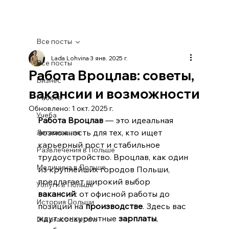
Все посты
Lada Lohvina
3 янв. 2025 г.
Все посты
Работа Вроцлав: советы,
Бизнес
вакансии и возможности
Работа
Обновлено:
1 окт. 2025 г.
Учеба
Работа Вроцлав
 — это идеальная 
возможность для тех, кто ищет 
Легализация
карьерный рост и стабильное 
Развлечения в Польше
трудоустройство. Вроцлав, как один 
Медицина в Польше
из крупнейших городов Польши, 
предлагает широкий выбор 
Услуги в Польше
вакансий
: от офисной работы до 
История Польши
позиций на 
производстве
. Здесь вас 
ждут конкурентные 
зарплаты
, 
Dla pracodawców