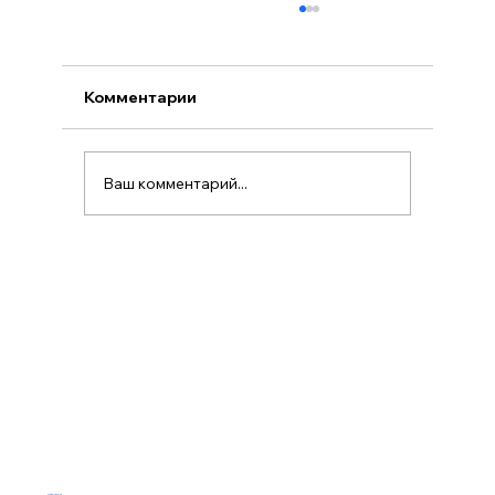
Комментарии
Ваш комментарий...
Работа Краков: всё о
трудоустройстве
НАВИГАЦИЯ