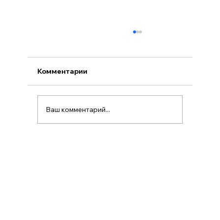
Комментарии
Ваш комментарий...
Работа Познань: Как найти и с чего
начать?