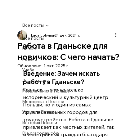
Все посты
Lada Lohvina
24 дек. 2024 г.
Все посты
Работа в Гданьске для
Бизнес
новичков: С чего начать?
Работа
Обновлено:
1 окт. 2025 г.
Учеба
Введение: Зачем искать 
Легализация
работу в Гданьске?
Гданьск — это не только 
Развлечения в Польше
исторический и культурный центр 
Медицина в Польше
Польши, но и один из самых 
привлекательных городов для 
Услуги в Польше
трудоустройства. Работа в Гданьске 
История Польши
привлекает как местных жителей, так 
Dla pracodawców
и иностранных граждан благодаря 